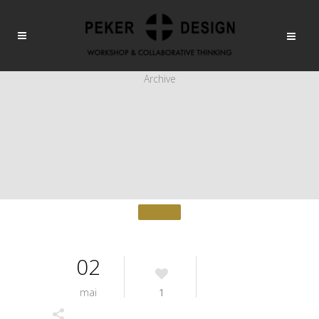
Archive
02
mai
1