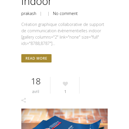
indoor
prakash
| |
No comment
Création graphique collaborative de support
de communication évènementielles indoor
[gallery columns="2" link="none" size="full"
ids="8788,8787"]...
READ MORE
18
avril
1