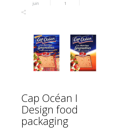
juin
1
Cap Océan I
Design food
packaging