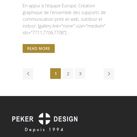
En appui à l'équipe Europe, Création
graphique de l'ensemble des supports de
communication print et web, outdoor et
indoor. [gallery link="none" size="medium"
ids="7711,7706,7708"]...
READ MORE
1
2
3